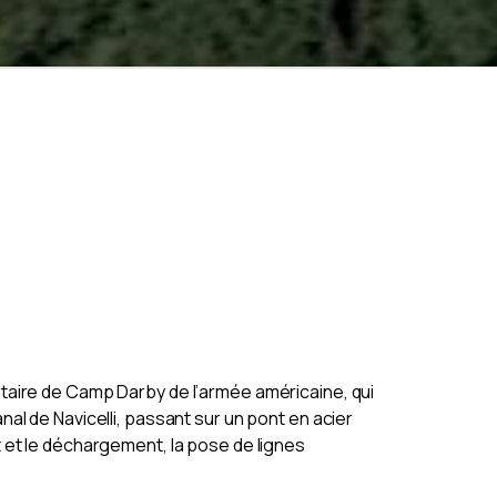
litaire de Camp Darby de l’armée américaine, qui
nal de Navicelli, passant sur un pont en acier
t et le déchargement, la pose de lignes