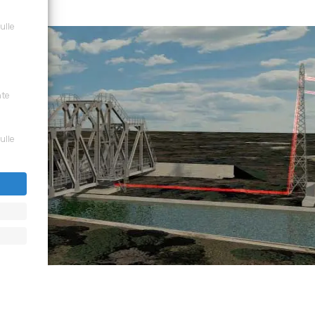
sulle
nte
sulle