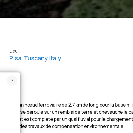
Lieu
Pisa, Tuscany Italy
uction d’un nœud ferroviaire de 2,7 km de long pour la base mi
ie ferrée se déroule sur un remblai de terre et chevauche le ca
s. Le projet est complété par un quai fluvial pour le chargemen
incendie et des travaux de compensation environnementale.