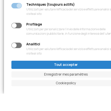
Techniques (toujours actifs)
Utilizzati per valutare l’efficacia del servizio e effettuare analisi 
visite al sito
Profilage
Utilizzati per personalizzare l’invio delle informazioni e delle
comunicazioni pubblicitarie, in funzione degli interessi dell’ute
Analitici
Utilizzati per valutare l’efficacia del servizio e effettuare analisi 
visite al sito
Tout accepter
Enregistrer mes paramètres
Cookie policy
Diapositive précédente
Mettre en pause le carrousel
Diapositive suivante
Ingrandisci foto