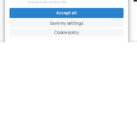
analisi sulle visite al sito
Accept all
Previous slide
Pause carousel
Next slide
Ingrandisci foto
Save my settings
Cookie policy
Projects
Latest Realizations