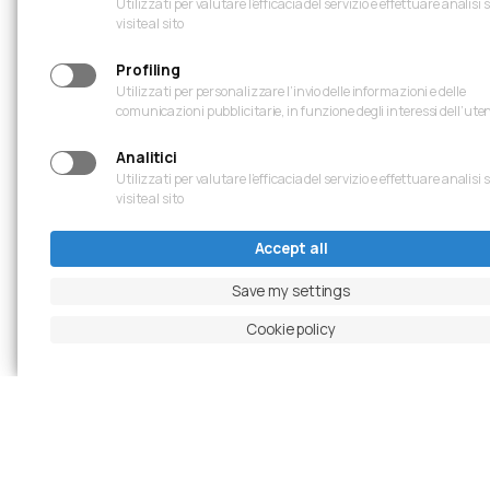
Utilizzati per valutare l’efficacia del servizio e effettuare analisi 
visite al sito
Profiling
Utilizzati per personalizzare l’invio delle informazioni e delle
comunicazioni pubblicitarie, in funzione degli interessi dell’ute
Analitici
Utilizzati per valutare l’efficacia del servizio e effettuare analisi 
visite al sito
Accept all
Save my settings
Cookie policy
Previous slide
Pause carousel
Next slide
Ingrandisci foto