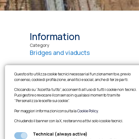
Information
Category
Bridges and viaducts
Questo sito utilizza cookie tecnici necessari al funzionamento e, previo
consenso, cookie di profilazione, analitici e social, anche di terze parti.
Cliccando su “Accetta tutto”, acconsenti all’uso di tutti i cookie non tecnici.
Puoi gestire o revocare il consenso in qualsiasi momento tramite
“Personalizza le scelte sui cookie”.
Per maggiori informazioni consulta la
Cookie Policy
.
Chiudendo il banner con la X, resteranno attivi solo i cookie tecnici.
Technical (always active)