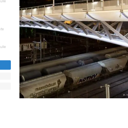
sulle
nte
sulle