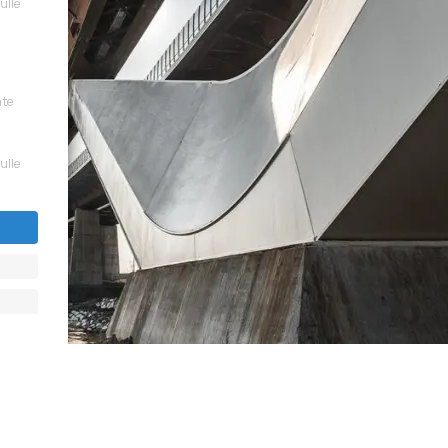
sulle
nte
sulle