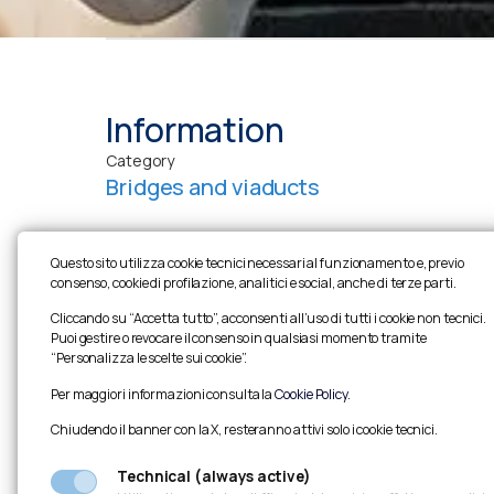
Information
Category
Bridges and viaducts
Questo sito utilizza cookie tecnici necessari al funzionamento e, previo
consenso, cookie di profilazione, analitici e social, anche di terze parti.
Cliccando su “Accetta tutto”, acconsenti all’uso di tutti i cookie non tecnici.
Puoi gestire o revocare il consenso in qualsiasi momento tramite
“Personalizza le scelte sui cookie”.
Per maggiori informazioni consulta la
Cookie Policy
.
Chiudendo il banner con la X, resteranno attivi solo i cookie tecnici.
Technical (always active)