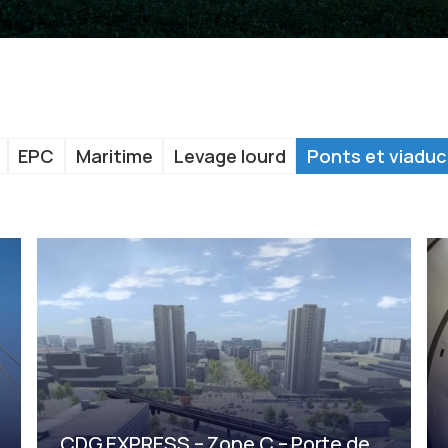
EPC
Maritime
Levage lourd
Ponts et viaduc
CDG EXPRESS – Zone C – Porte de