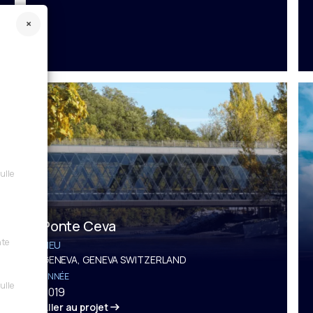
sulle
Ponte Ceva
nte
LIEU
GENEVA, GENEVA SWITZERLAND
ANNÉE
sulle
2019
Aller au projet