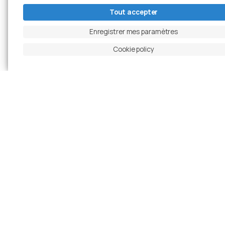
Tout accepter
Enregistrer mes paramètres
Cookie policy
Cimolai S.p.A.
Nous travaillons l’acier avec passion depuis
1949