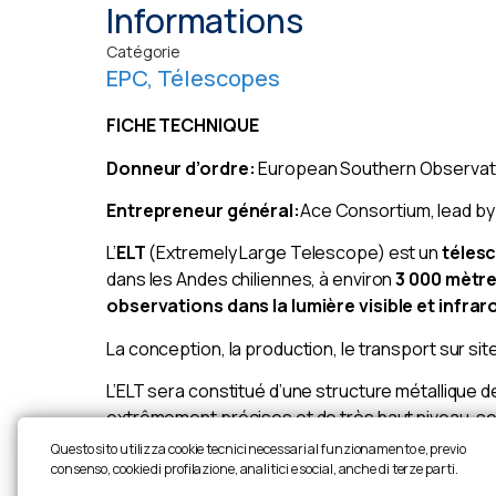
Informations
Catégorie
EPC
,
Télescopes
FICHE TECHNIQUE
Donneur d’ordre:
European Southern Observat
Entrepreneur général:
Ace Consortium, lead by
L’
ELT
(Extremely Large Telescope) est un
télesc
dans les Andes chiliennes, à environ
3 000 mètre
observations dans la lumière visible et infra
La conception, la production, le transport sur sit
L’ELT sera constitué d’une structure métallique 
extrêmement précises et de très haut niveau, sera
dôme sera doté d’ouvertures coulissantes, avec 
Questo sito utilizza cookie tecnici necessari al funzionamento e, previo
le
windscreen
. En outre, dans la partie inférieu
consenso, cookie di profilazione, analitici e social, anche di terze parti.