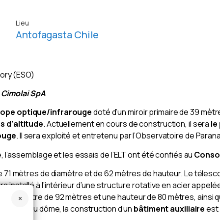
Lieu
Antofagasta Chile
ory (ESO)
Cimolai SpA
ope optique/infrarouge
doté d’un miroir primaire de 39 mètr
s d’altitude
. Actuellement en cours de construction, il sera
le
rouge
. Il sera exploité et entretenu par l’Observatoire de Paranal
e, l’assemblage et les essais de l’ELT ont été confiés au
Consor
de 71 mètres de diamètre et de 62 mètres de hauteur. Le télesc
 installé à l’intérieur d’une structure rotative en acier appelé
un diamètre de 92 mètres et une hauteur de 80 mètres, ainsi 
re, autour du dôme, la construction d’un
bâtiment auxiliaire
est 