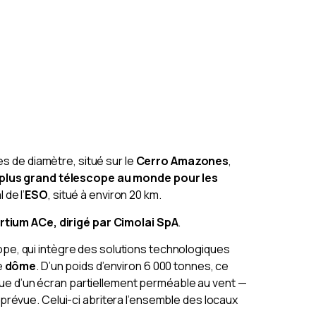
es de diamètre, situé sur le
Cerro Amazones
,
 plus grand télescope au monde pour les
 de l’
ESO
, situé à environ 20 km.
tium ACe, dirigé par Cimolai SpA
.
ope, qui intègre des solutions technologiques
e
dôme
. D’un poids d’environ 6 000 tonnes, ce
que d’un écran partiellement perméable au vent —
prévue. Celui-ci abritera l’ensemble des locaux